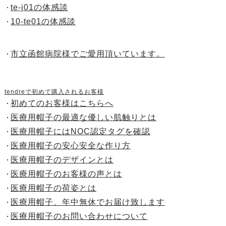
te-j01の体感談
10-te01の体感談
市立函館病院様でご愛用頂いています。
tendreで初めて購入されるお客様
初めてのお客様はこちらへ
医療用帽子の最適な優しい肌触りとは
医療用帽子にはNOC認定タグを確認
医療用帽子の安心安全な作り方
医療用帽子のデザインとは
医療用帽子のお客様の声とは
医療用帽子の荷姿とは
医療用帽子、年中無休でお届け致します
医療用帽子のお問い合わせについて