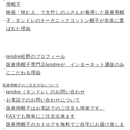
用帽子
映画「悼む人」で大竹しのぶさんが着用した医療用帽
子 - タンドレのオーガニックコットン帽子が衣装に選
ばれた理由
tendre松野のプロフィール
医療用帽子専門店tendreが、インターネット通販のみ
にこだわる理由
医療用帽子のご注文方法について
tendre（タンドレ）のお問い合わせ
お電話でのお問い合わせについて
医療用帽子はお電話でのご注文も簡単です。
FAXでも簡単にご注文出来ます
医療用帽子のカタログを無料でご自宅にお届け致しま