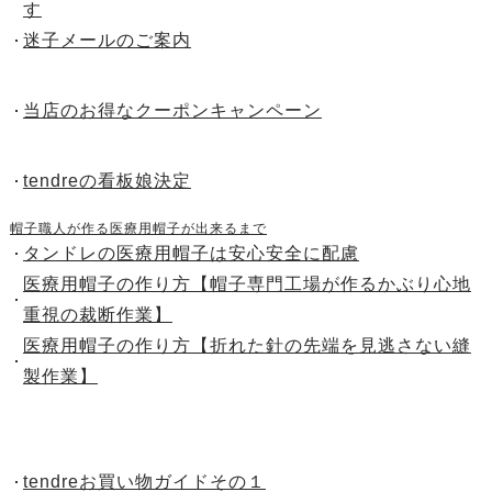
す
迷子メールのご案内
当店のお得なクーポンキャンペーン
tendreの看板娘決定
帽子職人が作る医療用帽子が出来るまで
タンドレの医療用帽子は安心安全に配慮
医療用帽子の作り方【帽子専門工場が作るかぶり心地
重視の裁断作業】
医療用帽子の作り方【折れた針の先端を見逃さない縫
製作業】
tendreお買い物ガイドその１