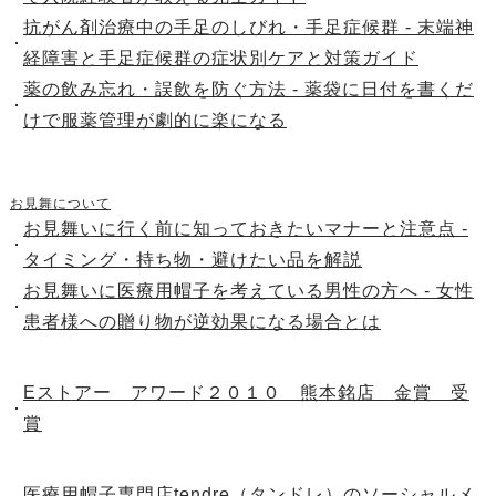
抗がん剤治療中の手足のしびれ・手足症候群 - 末端神
経障害と手足症候群の症状別ケアと対策ガイド
薬の飲み忘れ・誤飲を防ぐ方法 - 薬袋に日付を書くだ
けで服薬管理が劇的に楽になる
お見舞について
お見舞いに行く前に知っておきたいマナーと注意点 -
タイミング・持ち物・避けたい品を解説
お見舞いに医療用帽子を考えている男性の方へ - 女性
患者様への贈り物が逆効果になる場合とは
Eストアー アワード２０１０ 熊本銘店 金賞 受
賞
医療用帽子専門店tendre（タンドレ）のソーシャルメ