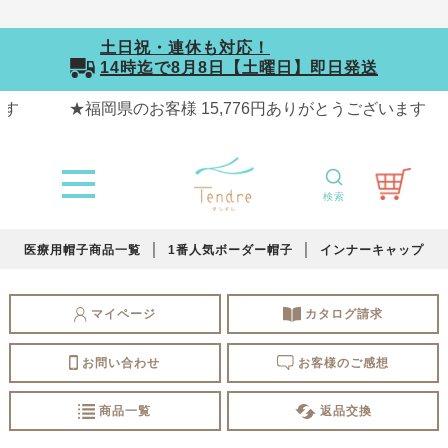
土日祝・連休も対応！
14時迄で
8月8日【土曜日】
即日発送
検索
医療用帽子商品一覧
1番人気ボーダー帽子
インナーキャップ
マイページ
カタログ請求
お問い合わせ
お客様のご感想
商品一覧
返品交換