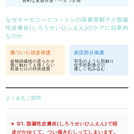
過剰な皮脂分泌
- ベタつき感
なぜオーガニックコットンの医療用帽子が脂漏
性皮膚炎(しろうせいひふえん)のケアに効果的
なのか
傷ついた頭皮保護
炎症部分保護
超極細繊維の柔らかさ
羽毛のような肌触り
傷に触れても痛くない
化学的刺激ゼロ
刺激ゼロの特殊縫製
優しく包み込む
よくあるご質問
Q1. 脂漏性皮膚炎(しろうせいひふえん)で頭
皮がかゆくて、つい掻きむしってしまいます。