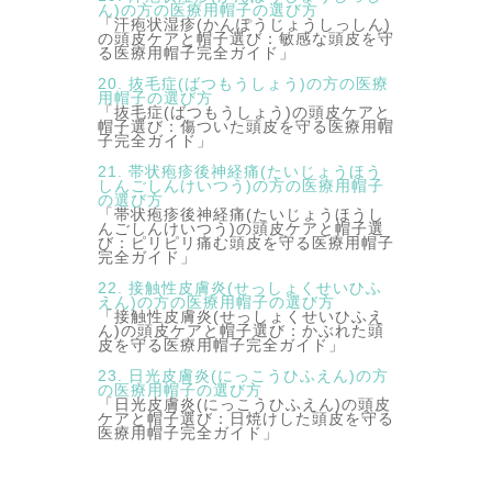
ん)の方の医療用帽子の選び方
「汗疱状湿疹(かんぽうじょうしっしん)
の頭皮ケアと帽子選び：敏感な頭皮を守
る医療用帽子完全ガイド」
20. 抜毛症(ばつもうしょう)の方の医療
用帽子の選び方
「抜毛症(ばつもうしょう)の頭皮ケアと
帽子選び：傷ついた頭皮を守る医療用帽
子完全ガイド」
21. 帯状疱疹後神経痛(たいじょうほう
しんごしんけいつう)の方の医療用帽子
の選び方
「帯状疱疹後神経痛(たいじょうほうし
んごしんけいつう)の頭皮ケアと帽子選
び：ピリピリ痛む頭皮を守る医療用帽子
完全ガイド」
22. 接触性皮膚炎(せっしょくせいひふ
えん)の方の医療用帽子の選び方
「接触性皮膚炎(せっしょくせいひふえ
ん)の頭皮ケアと帽子選び：かぶれた頭
皮を守る医療用帽子完全ガイド」
23. 日光皮膚炎(にっこうひふえん)の方
の医療用帽子の選び方
「日光皮膚炎(にっこうひふえん)の頭皮
ケアと帽子選び：日焼けした頭皮を守る
医療用帽子完全ガイド」