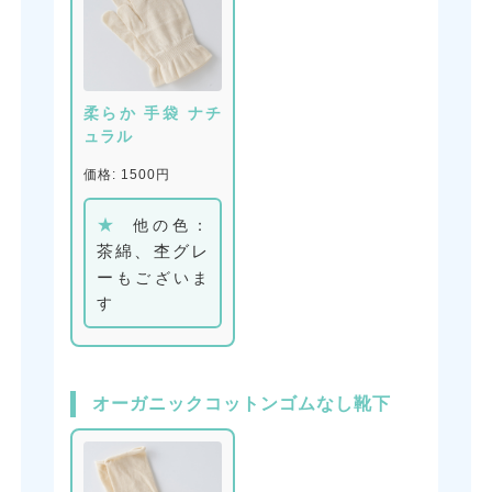
柔らか 手袋 ナチ
ュラル
価格: 1500円
★
他の色：
茶綿、杢グレ
ー
もございま
す
オーガニックコットンゴムなし靴下