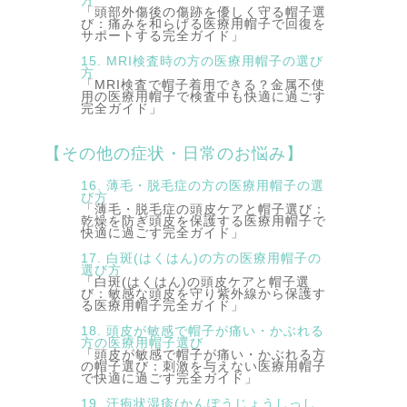
方
「頭部外傷後の傷跡を優しく守る帽子選
び：痛みを和らげる医療用帽子で回復を
サポートする完全ガイド」
15. MRI検査時の方の医療用帽子の選び
方
「MRI検査で帽子着用できる？金属不使
用の医療用帽子で検査中も快適に過ごす
完全ガイド」
【その他の症状・日常のお悩み】
16. 薄毛・脱毛症の方の医療用帽子の選
び方
「薄毛・脱毛症の頭皮ケアと帽子選び：
乾燥を防ぎ頭皮を保護する医療用帽子で
快適に過ごす完全ガイド」
17. 白斑(はくはん)の方の医療用帽子の
選び方
「白斑(はくはん)の頭皮ケアと帽子選
び：敏感な頭皮を守り紫外線から保護す
る医療用帽子完全ガイド」
18. 頭皮が敏感で帽子が痛い・かぶれる
方の医療用帽子選び
「頭皮が敏感で帽子が痛い・かぶれる方
の帽子選び：刺激を与えない医療用帽子
で快適に過ごす完全ガイド」
19. 汗疱状湿疹(かんぽうじょうしっし