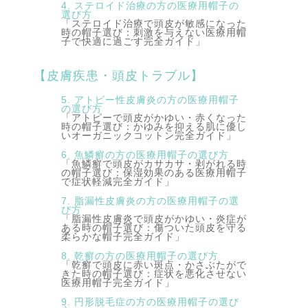
4. ステロイド治療の方の医療用帽子の
選び方
「ステロイド治療で頭皮が敏感になった
時の帽子選び：刺激を与えない医療用帽
子で快適に過ごす完全ガイド」
【皮膚疾患・頭皮トラブル】
5. アトピー性皮膚炎の方の医療用帽子
の選び方
「アトピーで頭皮がかゆい・赤くなった
時の帽子選び：かゆみを抑える肌に優し
いオーガニックコットン完全ガイド」
6. 魚鱗癬の方の医療用帽子の選び方
「魚鱗癬で頭皮がカサカサ・剥がれる時
の帽子選び：保湿効果のある医療用帽子
で症状軽減完全ガイド」
7. 脂漏性皮膚炎の方の医療用帽子の選
び方
「脂漏性皮膚炎で頭皮がかゆい・炎症が
ある時の帽子選び：傷ついた頭皮を守る
柔らかな帽子完全ガイド」
8. 乾癬の方の医療用帽子の選び方
「乾癬で頭皮に赤い斑点・かさぶたがで
きた時の帽子選び：症状を悪化させない
医療用帽子完全ガイド」
9. 円形脱毛症の方の医療用帽子の選び