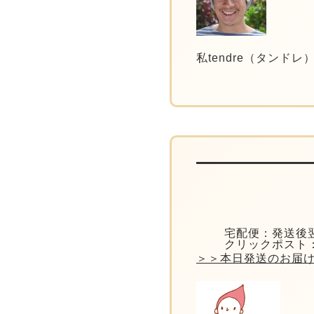
私tendre（タン
宅配便：発送後
クリックポスト
＞＞本日発送のお届