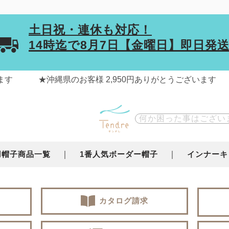
土日祝・連休も対応！
14時迄で
8月7日【金曜日】
即日発
用帽子商品一覧
1番人気ボーダー帽子
インナーキ
カタログ請求