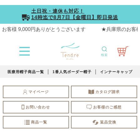
土日祝・連休も対応！
14時迄で
8月7日【金曜日】
即日発送
検索
医療用帽子商品一覧
1番人気ボーダー帽子
インナーキャップ
マイページ
カタログ請求
お問い合わせ
お客様のご感想
商品一覧
返品交換