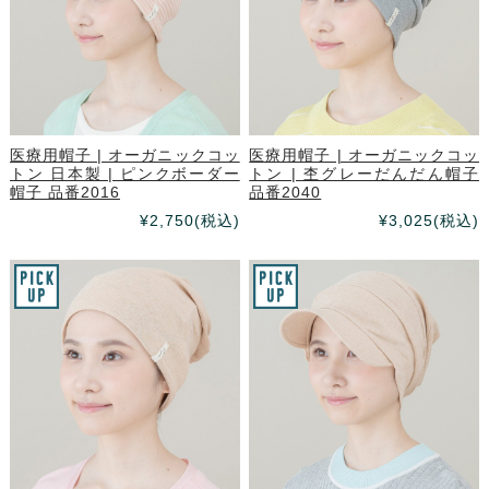
医療用帽子 | オーガニックコッ
医療用帽子 | オーガニックコッ
トン 日本製 | ピンクボーダー
トン | 杢グレーだんだん帽子
帽子 品番2016
品番2040
¥2,750
(税込)
¥3,025
(税込)