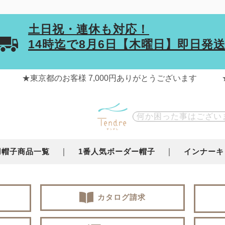
土日祝・連休も対応！
14時迄で
8月6日【木曜日】
即日発
用帽子商品一覧
1番人気ボーダー帽子
インナーキ
カタログ請求