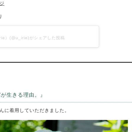
ジ
り
rie）(@u_irie)がシェアした投稿
パが生きる理由。』
んに着用していただきました。