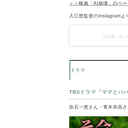
＞＞映画「AI崩壊」のペー
入江悠監督のInstagramよ
入江悠（Yu I
ドラマ
TBSドラマ『ママとパ
吹石一恵さん・青木崇高さ