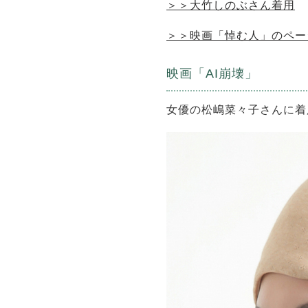
＞＞大竹しのぶさん着用
＞＞映画「悼む人」のペー
映画「AI崩壊」
女優の松嶋菜々子さんに着