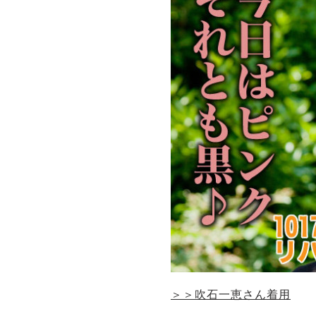
＞＞吹石一恵さん着用